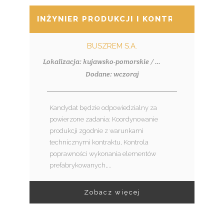
INŻYNIER PRODUKCJI I KONTROLI JAKOŚ
BUSZREM S.A.
Lokalizacja: kujawsko-pomorskie / Włocławek
Dodane: wczoraj
Kandydat będzie odpowiedzialny za
powierzone zadania: Koordynowanie
produkcji zgodnie z warunkami
technicznymi kontraktu, Kontrola
poprawności wykonania elementów
prefabrykowanych,...
Zobacz więcej