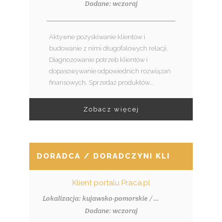
Dodane: wczoraj
Aktywne pozyskiwanie klientów i
budowanie z nimi długofalowych relacji.
Diagnozowanie potrzeb klientów i
dopasowywanie odpowiednich rozwiązań
finansowych. Sprzedaż produktów...
Zobacz więcej
DORADCA / DORADCZYNI KLIENTA (BA
Klient portalu Praca.pl
Lokalizacja: kujawsko-pomorskie / Włocławek
Dodane: wczoraj