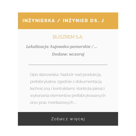
INŻYNIERKA / INŻYNIER DS. JAKOŚCI I
BUSZREM S.A.
Lokalizacja: kujawsko-pomorskie / Włocławek
Dodane: wczoraj
Opis stanowiska: Nadzór nad produkcją
prefabrykatów zgodnie z dokumentacją
techniczną i kontraktami. Kontrola jakości
wykonania elementów prefabrykowanych
oraz prac montażowych....
Zobacz więcej