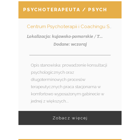
PSYCHOTERAPEUTA / PSYCHOTERAPEU
Centrum Psychoterapii i Coachingu Synergia
Lokalizacja: kujawsko-pomorskie / Toruń
Dodane: wczoraj
Opis stanowiska: prowadzenie konsultacji
psychologicznych oraz
długoterminowych procesów
terapeutycznych praca stacjonarna w
komfortowo wyposażonym gabinecie w
jednej z większych...
Zobacz więcej