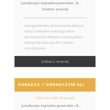
Lokalizacja: kujawsko-pomorskie / Brodnica
Dodane: wczoraj
obsługa klientów utrzymywanie dobrych
relacji z klientami realizacja celów
sprzedażowych dbałość o wysoką jakość
obsługi klientów oraz firm średnie
wykształcenie...
Zobacz więcej
DORADCA / DORADCZYNI KLIENTA – BR
Klient portalu Praca.pl
Lokalizacja: kujawsko-pomorskie / Brodnica