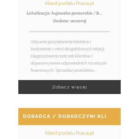
Klient portalu Praca.pl
Lokalizacja: kujawsko-pomorskie / Bydgoszcz
Dodane: wczoraj
Aktywne pozyskiwanie klientów i
budowanie z nimi długofalowych relacji.
Diagnozowanie potrzeb klientów i
dopasowywanie odpowiednich rozwiązań
finansowych. Sprzedaż produktów...
Zobacz więcej
DORADCA / DORADCZYNI KLIENTA (BA
Klient portalu Praca.pl