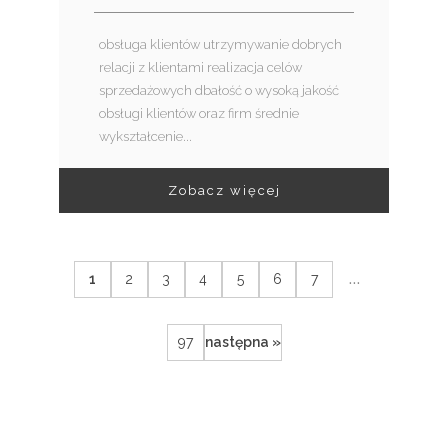
obsługa klientów utrzymywanie dobrych
relacji z klientami realizacja celów
sprzedażowych dbałość o wysoką jakość
obsługi klientów oraz firm średnie
wykształcenie...
Zobacz więcej
...
1
2
3
4
5
6
7
97
następna »