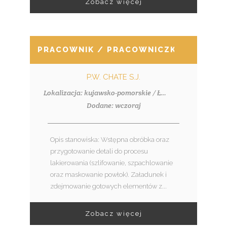
Zobacz więcej
PRACOWNIK / PRACOWNICZKA PRODUKCJ
P.W. CHATE S.J.
Lokalizacja: kujawsko-pomorskie / Łochowice
Dodane: wczoraj
Opis stanowiska: Wstępna obróbka oraz
przygotowanie detali do procesu
lakierowania (szlifowanie, szpachlowanie
oraz maskowanie powłok). Załadunek i
zdejmowanie gotowych elementów z...
Zobacz więcej