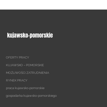
OFERTY PRACY
KUJAWSKO – POMORSKIE
MOŻLIWOŚCI ZATRUDNIENIA
RYNEK PRACY
praca kujawsko-pomorskie
gospodarka kujawsko-pomorskiego