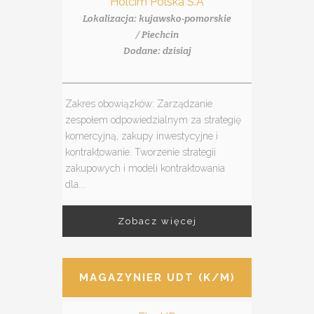
Holcim Polska S.A
Lokalizacja: kujawsko-pomorskie
/ Piechcin
Dodane: dzisiaj
Zakres obowiązków: Zarządzanie
zespołem odpowiedzialnym za strategię
komercyjną, zakupy inwestycyjne i
kontraktowanie. Tworzenie strategii
zakupowych i modeli kontraktowania
dla...
Zobacz więcej
MAGAZYNIER UDT (K/M)