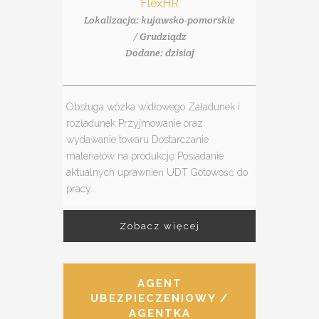
FlexHR
Lokalizacja: kujawsko-pomorskie
/ Grudziądz
Dodane: dzisiaj
Obsługa wózka widłowego Załadunek i
rozładunek Przyjmowanie oraz
wydawanie towaru Dostarczanie
materiałów na produkcję Posiadanie
aktualnych uprawnień UDT Gotowość do
pracy...
Zobacz więcej
AGENT
UBEZPIECZENIOWY /
AGENTKA