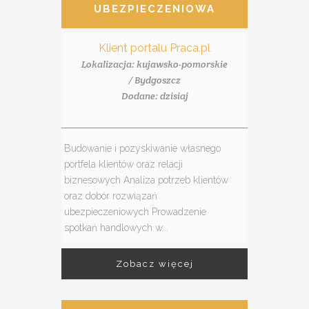
UBEZPIECZENIOWA
Klient portalu Praca.pl
Lokalizacja: kujawsko-pomorskie
/ Bydgoszcz
Dodane: dzisiaj
Budowanie i pozyskiwanie własnego
portfela klientów oraz relacji
biznesowych Analiza potrzeb klientów
oraz dobór rozwiązań
ubezpieczeniowych Prowadzenie
spotkań handlowych w...
Zobacz więcej