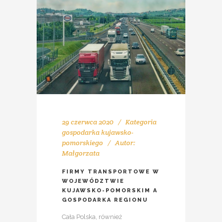
29 czerwca 2020
Kategoria
gospodarka kujawsko-
pomorskiego
Autor:
Małgorzata
FIRMY TRANSPORTOWE W
WOJEWÓDZTWIE
KUJAWSKO-POMORSKIM A
GOSPODARKA REGIONU
Cała Polska, również