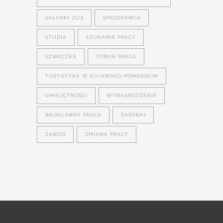
SKŁADKI ZUS
SPRZEDAWCA
STUDIA
SZUKANIE PRACY
SZWACZKA
TORUŃ PRACA
TURYSTYKA W KUJAWSKO-POMORSKIM
UMIEJĘTNOŚCI
WYNAGRODZENIE
WŁOCŁAWEK PRACA
ZAROBKI
ZAWÓD
ZMIANA PRACY