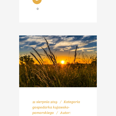
0
21 sierpnia 2019
Kategoria
gospodarka kujawsko-
pomorskiego
Autor: