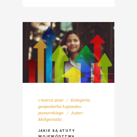
1 marca 2020
Kategoria
gospodarka kujawsko-
pomorskiego
Autor:
Małgorzata
JAKIE SĄ ATUTY
WOJEWÓDZTWA