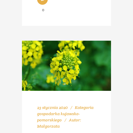
0
23 stycznia 2020
Kategoria
gospodarka kujawsko-
pomorskiego
Autor:
Małgorzata