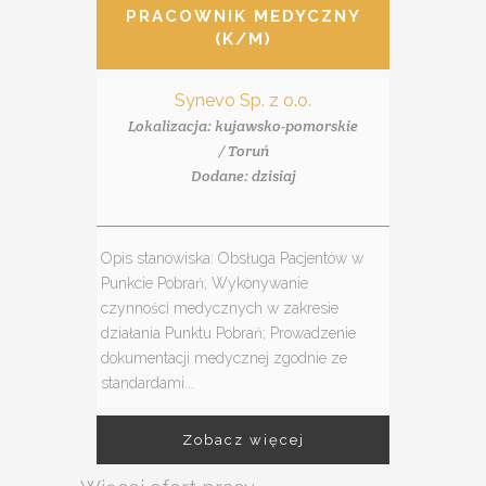
PRACOWNIK MEDYCZNY
(K/M)
Synevo Sp. z o.o.
Lokalizacja: kujawsko-pomorskie
/ Toruń
Dodane: dzisiaj
Opis stanowiska: Obsługa Pacjentów w
Punkcie Pobrań; Wykonywanie
czynności medycznych w zakresie
działania Punktu Pobrań; Prowadzenie
dokumentacji medycznej zgodnie ze
standardami...
Zobacz więcej