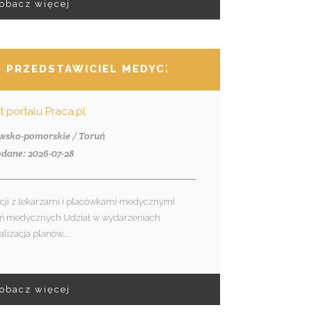
obacz więcej
/ PRZEDSTAWICIEL MEDYCZNY
nt portalu Praca.pl
awsko-pomorskie / Toruń
dane: 2026-07-28
acji z lekarzami i placówkami medycznymi
ań medycznych Udział w wydarzeniach
lizacja planów...
obacz więcej