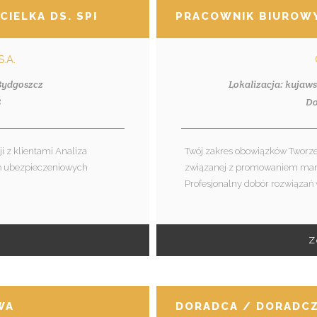
CIELKA DS. SPRZEDAŻY UBEZPIECZEŃ MAJĄTK
PRACOWNIK BIUROWY
S.A.
 Bydgoszcz
Lokalizacja: kujaw
8
Do
i z klientami Analiza
Twój zakres obowiązków Tworzen
ań ubezpieczeniowych
związanej z promowaniem marki
Profesjonalny dobór rozwiązań w
Z
WA
DORADCA / DORADCZ