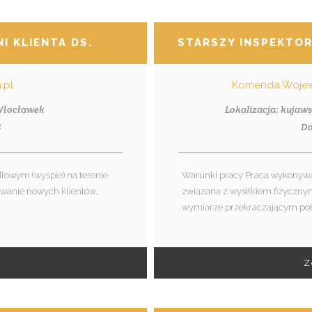
I KLIENTA DS. SPRZEDAŻY
STARSZY INSPEKTO
.pl
Komenda Wojewó
 Włocławek
Lokalizacja: kujaw
8
Do
owym (wyspie) na terenie
Warunki pracy Praca wykonywa
iwanie nowych klientów.
związana z wysiłkiem fizyczn
wymiarze przekraczającym poł
Z