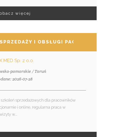
obacz więcej
SPRZEDAŻY I OBSŁUGI PACJENTA
X MED Sp. z o.o.
awsko-pomorskie / Toruń
dane: 2026-07-28
e szkoleń sprzedażowych dla pracowników
jonarnie i online, regularna praca w
izyty w...