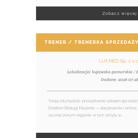
Zobacz więcej
TRENER / TRENERKA SPRZEDAŻY
LUX MED Sp. z o.o
Lokalizacja: kujawsko-pomorskie /
Dodane: 2026-07-2
Twoją rolą będzie: prowadzenie szkoleń sprzed
Działów Obsługi Pacjenta — stacjonarnie i online
wyznaczonym regionie, w tym wizyty w...