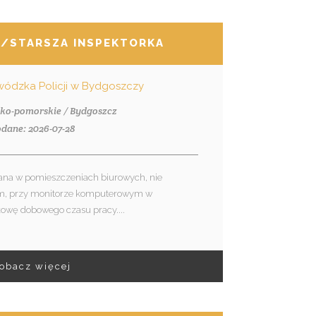
R/STARSZA INSPEKTORKA
dzka Policji w Bydgoszczy
sko-pomorskie / Bydgoszcz
dane: 2026-07-28
na w pomieszczeniach biurowych, nie
ym, przy monitorze komputerowym w
owę dobowego czasu pracy....
obacz więcej