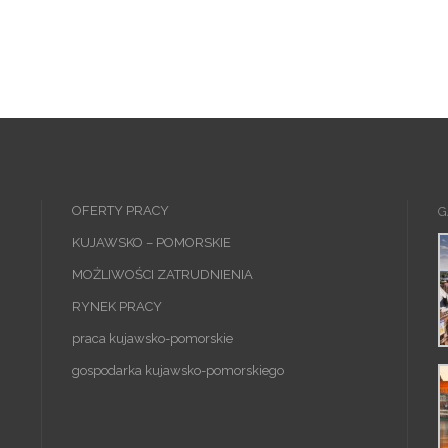
OFERTY PRACY
G
KUJAWSKO – POMORSKIE
MOŻLIWOŚCI ZATRUDNIENIA
RYNEK PRACY
praca kujawsko-pomorskie
gospodarka kujawsko-pomorskiego