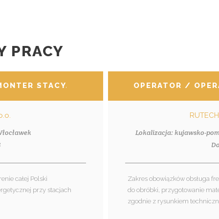
Y PRACY
MONTER STACYJNY
OPERATOR / OPER
o.o.
RUTECH
 Włocławek
Lokalizacja: kujawsko-pom
8
Do
enie całej Polski
Zakres obowiązków obsługa fr
getycznej przy stacjach
do obróbki, przygotowanie mate
zgodnie z rysunkiem techniczn