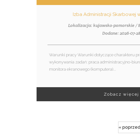
Izba Administracji Skarbowej
Lokalizacja: kujawsko-pomorskie /
Dodane: 2026-07-2
Warunki pracy Warunki dotyczące charakteru pr
wykonywania zadań: praca administracyjno-biur
monitora ekranowego (komputera)...
Zobacz więcej
« poprzed