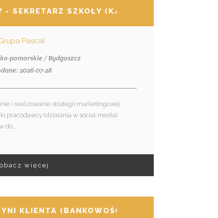
OWYCH
 - SEKRETARZ SZKOŁY (K/M)
Grupa Pascal
sko-pomorskie / Bydgoszcz
dane: 2026-07-28
ie i realizowanie strategii marketingowej
 pracodawcy (działania w social media)
 do...
obacz więcej
YNI KLIENTA (BANKOWOŚĆ)