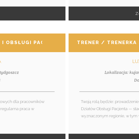
Z
 I OBSŁUGI PACJENTA
TRENER / TRENERKA 
.
LU
 Bydgoszcz
Lokalizacja: kuj
8
Do
ażowych dla pracowników
Twoją rolą będzie: prowadzeni
, regularna praca w
Działów Obsługi Pacjenta — stac
wyznaczonym regionie, w tym w