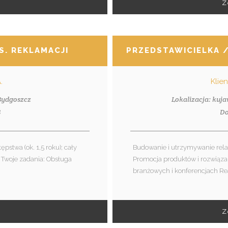
Z
S. REKLAMACJI
PRZEDSTAWICIELKA 
.
Klie
 Bydgoszcz
Lokalizacja: kuj
8
Do
pstwa (ok. 1,5 roku); cały
Budowanie i utrzymywanie rel
u Twoje zadania: Obsługa
Promocja produktów i rozwiąz
branżowych i konferencjach Rea
Z