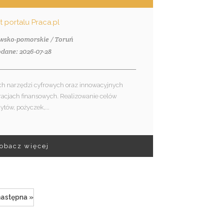
nt portalu Praca.pl
awsko-pomorskie / Toruń
dane: 2026-07-28
h narzędzi cyfrowych oraz innowacyjnych
racjach finansowych. Realizowanie celów
tów, pożyczek,...
obacz więcej
następna »