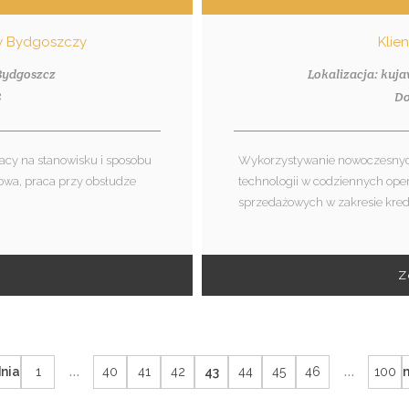
 w Bydgoszczy
Klie
 Bydgoszcz
Lokalizacja: kuj
8
Do
acy na stanowisku i sposobu
Wykorzystywanie nowoczesnyc
owa, praca przy obsłudze
technologii w codziennych ope
sprzedażowych w zakresie kredy
Z
...
...
nia
1
40
41
42
43
44
45
46
100