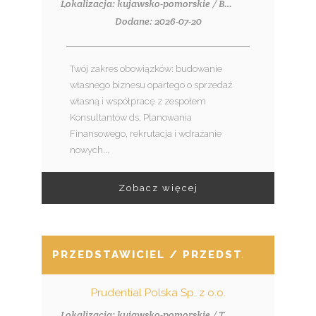
Lokalizacja: kujawsko-pomorskie / Bydgoszcz, ul. Piotrowskiego 2
Dodane: 2026-07-20
Twój zakres obowiązków: budowanie
własnego biznesu opartego o sprzedaż
własną i współpracę z zespołem
Konsultantów ds. Planowania
Finansowego, rekrutacja i wdrażanie
nowych...
Zobacz więcej
PRZEDSTAWICIEL / PRZEDSTAWICIELKA 
Prudential Polska Sp. z o.o.
Lokalizacja: kujawsko-pomorskie / Toruń, ul. Grudziądzka 46-48