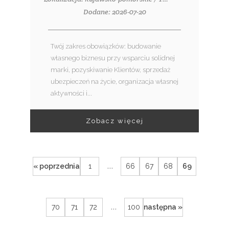
Dodane: 2026-07-20
Twój zakres obowiązków: budowanie
własnego biznesu przy wsparciu solidnej
marki, pozyskiwanie Klientów, sprzedaż
ubezpieczeń na życie, organizacja własnej
aktywności i...
Zobacz więcej
...
« poprzednia
1
66
67
68
69
...
70
71
72
100
następna »