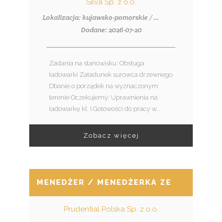
Silva Sp. z o.o.
Lokalizacja: kujawsko-pomorskie / Włocławek
Dodane: 2026-07-20
Zadania na stanowisku: Obsługa
ładowarki Załadunek surowca drzewnego
Dbanie o porządek na wyznaczonym
terenie Oczekujemy: Uprawnienia na
ładowarkę kl. I Gotowości do pracy w...
Zobacz więcej
MENEDŻER / MENEDŻERKA ZESPOŁU SP
Prudential Polska Sp. z o.o.