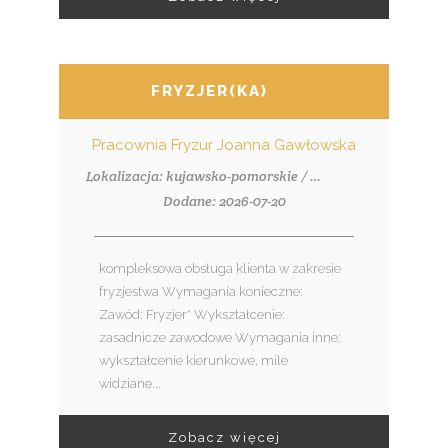
FRYZJER(KA)
Pracownia Fryzur Joanna Gawłowska
Lokalizacja: kujawsko-pomorskie / Włocławek
Dodane: 2026-07-20
kompleksowa obsługa klienta w zakresie
fryzjestwa Wymagania konieczne:
Zawód: Fryzjer* Wykształcenie:
zasadnicze zawodowe Wymagania inne:
wykształcenie kierunkowe, mile
widziane...
Zobacz więcej