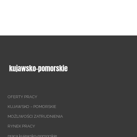
OFERTY PRACY
KUJAWSKO – POMORSKIE
MOŻLIWOŚCI ZATRUDNIENIA
RYNEK PRACY
praca kujawsko-pomorskie