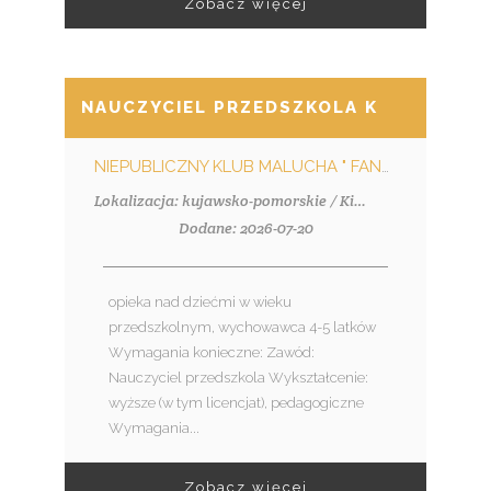
Zobacz więcej
NAUCZYCIEL PRZEDSZKOLA K/M
NIEPUBLICZNY KLUB MALUCHA " FANTAZJA"/NIEPUBLICZNE PRZEDSZKOLE "FANTAZJA" MICHALINA RUMIŃSKA
Lokalizacja: kujawsko-pomorskie / Kikół
Dodane: 2026-07-20
opieka nad dziećmi w wieku
przedszkolnym, wychowawca 4-5 latków
Wymagania konieczne: Zawód:
Nauczyciel przedszkola Wykształcenie:
wyższe (w tym licencjat), pedagogiczne
Wymagania...
Zobacz więcej