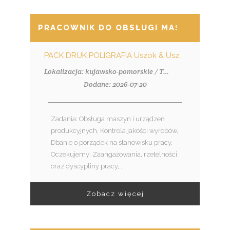
PRACOWNIK DO OBSŁUGI MASZYN POLI
PACK DRUK POLIGRAFIA Uszok & Uszok Spółka Akcyjna
Lokalizacja: kujawsko-pomorskie / Toruń
Dodane: 2026-07-20
Zadania: Obsługa maszyn i urządzeń
produkcyjnych, Kontrola jakości wyrobów,
Dbanie o porządek na stanowisku pracy.
Oczekujemy: Zaangażowania, rzetelności
oraz dyscypliny pracy,...
Zobacz więcej