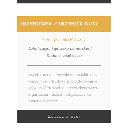
INŻYNIERKA / INŻYNIER BUDOWY W BR
Klient portalu Praca.pl
Lokalizacja: kujawsko-pomorskie /
Dodane: 2026-07-20
współpraca z kierownikiem projektu oraz
kierownikiem budowy, przygotowywanie
zapytań ofertowych dla podwykonawców,
organizacja i nadzór nad gospodarką
materiałową oraz...
Zobacz więcej