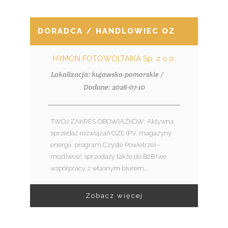
DORADCA / HANDLOWIEC OZE (K/M)
HYMON FOTOWOLTAIKA Sp. z o.o.
Lokalizacja: kujawsko-pomorskie /
Dodane: 2026-07-10
TWÓJ ZAKRES OBOWIĄZKÓW: Aktywna
sprzedaż rozwiązań OZE (PV, magazyny
energii, program Czyste Powietrze) -
możliwość sprzedaży także do B2B (we
współpracy z własnym biurem...
Zobacz więcej