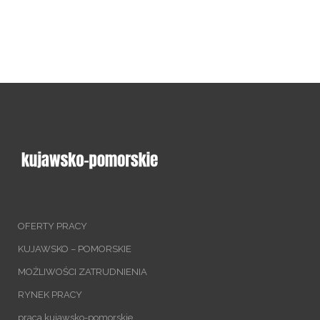
OFERTY PRACY
KUJAWSKO – POMORSKIE
MOŻLIWOŚCI ZATRUDNIENIA
RYNEK PRACY
praca kujawsko-pomorskie