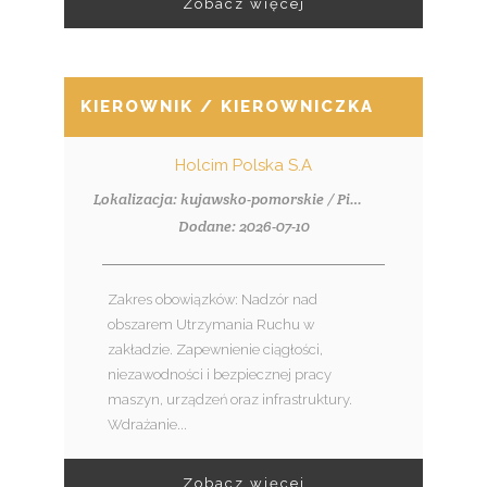
Zobacz więcej
KIEROWNIK / KIEROWNICZKA UTRZYMA
Holcim Polska S.A
Lokalizacja: kujawsko-pomorskie / Piechcin
Dodane: 2026-07-10
Zakres obowiązków: Nadzór nad
obszarem Utrzymania Ruchu w
zakładzie. Zapewnienie ciągłości,
niezawodności i bezpiecznej pracy
maszyn, urządzeń oraz infrastruktury.
Wdrażanie...
Zobacz więcej