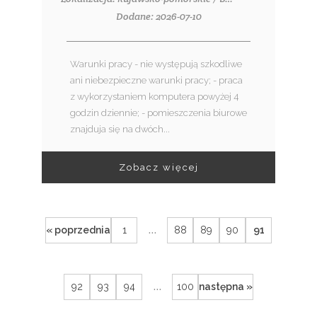
Dodane: 2026-07-10
Warunki pracy - nie występują szkodliwe
ani niebezpieczne warunki pracy; - praca
z wykorzystaniem komputera powyżej 4
godzin dziennie; - pomieszczenia biurowe
znajduja się na dwóch...
Zobacz więcej
...
« poprzednia
1
88
89
90
91
...
92
93
94
100
następna »