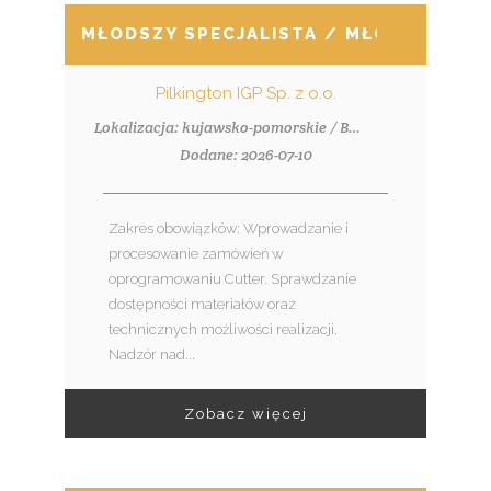
MŁODSZY SPECJALISTA / MŁODSZA SPE
Pilkington IGP Sp. z o.o.
Lokalizacja: kujawsko-pomorskie / Bydgoszcz, ul. Ołowiana 13
Dodane: 2026-07-10
Zakres obowiązków: Wprowadzanie i
procesowanie zamówień w
oprogramowaniu Cutter. Sprawdzanie
dostępności materiałów oraz
technicznych możliwości realizacji.
Nadzór nad...
Zobacz więcej