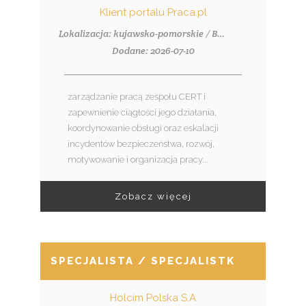
Klient portalu Praca.pl
Lokalizacja: kujawsko-pomorskie / Bydgoszcz
Dodane: 2026-07-10
zarządzanie pracą zespołu CERT i
zapewnienie ciągłości jego działania,
koordynowanie obsługi oraz eskalacji
incydentów bezpieczeństwa, rozwój,
motywowanie i organizacja pracy...
Zobacz więcej
SPECJALISTA / SPECJALISTKA DS. SY
Holcim Polska S.A