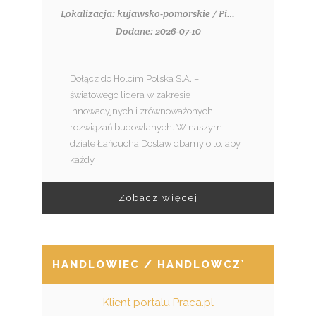
Lokalizacja: kujawsko-pomorskie / Piechcin
Dodane: 2026-07-10
Dołącz do Holcim Polska S.A. –
światowego lidera w zakresie
innowacyjnych i zrównoważonych
rozwiązań budowlanych. W naszym
dziale Łańcucha Dostaw dbamy o to, aby
każdy...
Zobacz więcej
HANDLOWIEC / HANDLOWCZYNI B2B – 
Klient portalu Praca.pl