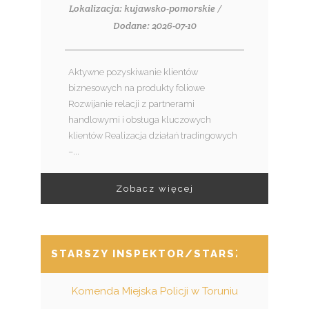
Lokalizacja: kujawsko-pomorskie /
Dodane: 2026-07-10
Aktywne pozyskiwanie klientów
biznesowych na produkty foliowe
Rozwijanie relacji z partnerami
handlowymi i obsługa kluczowych
klientów Realizacja działań tradingowych
–...
Zobacz więcej
STARSZY INSPEKTOR/STARSZA INSPEK
Komenda Miejska Policji w Toruniu