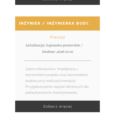
INŻYNIER / INŻYNIERKA BUDOWY – BR
Praca.pl
Lokalizacja: kujawsko-pomorskie /
Dodane: 2026-07-10
Zakres obowiązków: Współpraca z
kierownikiem projektu oraz kierownikiem
budowy przy realizacji inwestycji.
Przygotowywanie zapytań ofertowych dla
podwykonawców. Koordynowanie...
Zobacz więcej