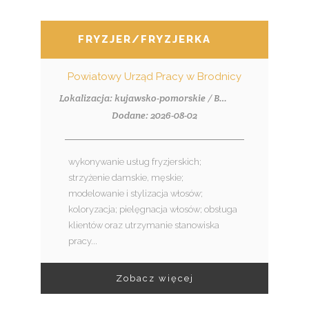
FRYZJER/FRYZJERKA
Powiatowy Urząd Pracy w Brodnicy
Lokalizacja: kujawsko-pomorskie / Brodnica
Dodane: 2026-08-02
wykonywanie usług fryzjerskich;
strzyżenie damskie, męskie;
modelowanie i stylizacja włosów;
koloryzacja; pielęgnacja włosów; obsługa
klientów oraz utrzymanie stanowiska
pracy...
Zobacz więcej