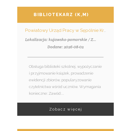
BIBLIOTEKARZ (K,M)
Powiatowy Urząd Pracy w Sępólnie Krajeńskim
Lokalizacja: kujawsko-pomorskie / Zalesie (pow. nakielski, gm. Szubin), Zalesie
Dodane: 2026-08-02
Obsługa biblioteki szkolnej, wypożyczanie
i przyjmowanie książek, prowadzenie
ewidencji zbiorów, popularyzowanie
czytelnictwa wśród uczniów. Wymagania
konieczne: Zawód:...
Zobacz więcej