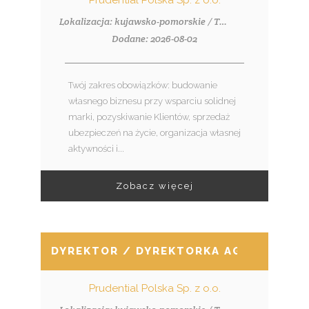
Prudential Polska Sp. z o.o.
Lokalizacja: kujawsko-pomorskie / Toruń, ul. Grudziądzka 46-48
Dodane: 2026-08-02
Twój zakres obowiązków: budowanie
własnego biznesu przy wsparciu solidnej
marki, pozyskiwanie Klientów, sprzedaż
ubezpieczeń na życie, organizacja własnej
aktywności i...
Zobacz więcej
DYREKTOR / DYREKTORKA AGENCJI
Prudential Polska Sp. z o.o.