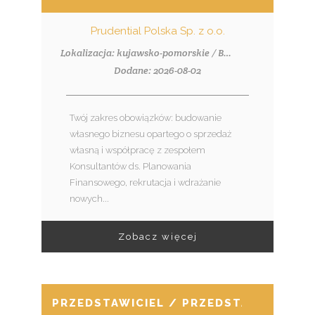
Prudential Polska Sp. z o.o.
Lokalizacja: kujawsko-pomorskie / Bydgoszcz, ul. Piotrowskiego 2
Dodane: 2026-08-02
Twój zakres obowiązków: budowanie
własnego biznesu opartego o sprzedaż
własną i współpracę z zespołem
Konsultantów ds. Planowania
Finansowego, rekrutacja i wdrażanie
nowych...
Zobacz więcej
PRZEDSTAWICIEL / PRZEDSTAWICIELKA 