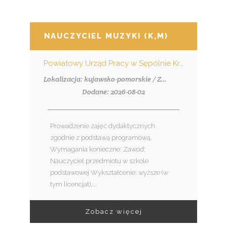
NAUCZYCIEL MUZYKI (K,M)
Powiatowy Urząd Pracy w Sępólnie Krajeńskim
Lokalizacja: kujawsko-pomorskie / Zalesie (pow. nakielski, gm. Szubin), Zalesie
Dodane: 2026-08-02
Prowadzenie zajęć dydaktycznych
zgodnie z podstawą programową.
Wymagania konieczne: Zawód:
Nauczyciel przedmiotu w szkole
podstawowej Wykształcenie: wyższe (w
tym licencjat),...
Zobacz więcej