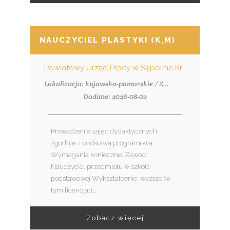
NAUCZYCIEL PLASTYKI (K,M)
Powiatowy Urząd Pracy w Sępólnie Krajeńskim
Lokalizacja: kujawsko-pomorskie / Zalesie (pow. nakielski, gm. Szubin), Zalesie
Dodane: 2026-08-02
Prowadzenie zajęć dydaktycznych
zgodnie z podstawą programową.
Wymagania konieczne: Zawód:
Nauczyciel przedmiotu w szkole
podstawowej Wykształcenie: wyższe (w
tym licencjat),...
Zobacz więcej