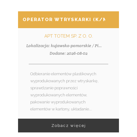
OPERATOR WTRYSKARKI (K/M)
APT TOTEM SP. Z O. O.
Lokalizacja: kujawsko-pomorskie / Piotrków Kujawski
Dodane: 2026-08-02
Odbieranie elementów plastikowych
wyprodukowanych przez wtryskarkę,
sprawdzanie poprawności
wyprodukowanych elementów,
pakowanie wyprodukowanych
elementów w kartony, układanie...
Zobacz więcej