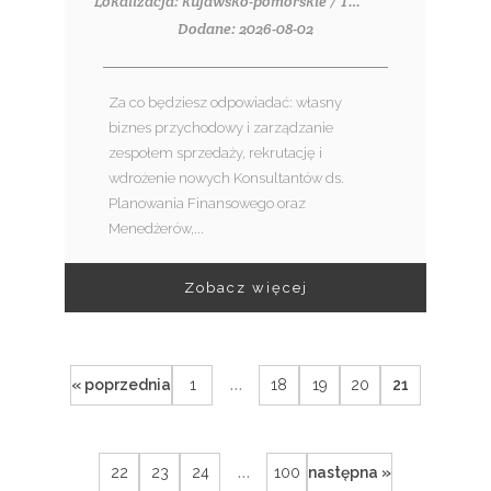
Lokalizacja: kujawsko-pomorskie / Toruń, ul. Grudziądzka 46-48
Dodane: 2026-08-02
Za co będziesz odpowiadać: własny
biznes przychodowy i zarządzanie
zespołem sprzedaży, rekrutację i
wdrożenie nowych Konsultantów ds.
Planowania Finansowego oraz
Menedżerów,...
Zobacz więcej
...
« poprzednia
1
18
19
20
21
...
22
23
24
100
następna »