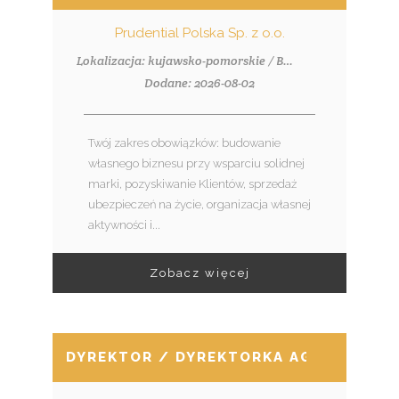
Prudential Polska Sp. z o.o.
Lokalizacja: kujawsko-pomorskie / Bydgoszcz, ul. Piotrowskiego 2
Dodane: 2026-08-02
Twój zakres obowiązków: budowanie
własnego biznesu przy wsparciu solidnej
marki, pozyskiwanie Klientów, sprzedaż
ubezpieczeń na życie, organizacja własnej
aktywności i...
Zobacz więcej
DYREKTOR / DYREKTORKA AGENCJI