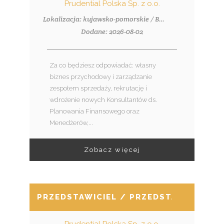
Prudential Polska Sp. z o.o.
Lokalizacja: kujawsko-pomorskie / Bydgoszcz, ul. Piotrowskiego 2
Dodane: 2026-08-02
Za co będziesz odpowiadać: własny
biznes przychodowy i zarządzanie
zespołem sprzedaży, rekrutację i
wdrożenie nowych Konsultantów ds.
Planowania Finansowego oraz
Menedżerów,...
Zobacz więcej
PRZEDSTAWICIEL / PRZEDSTAWICIELKA 