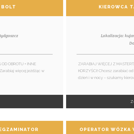
 BOLT
KIEROWCA T
 Bydgoszcz
Lokalizacja: kuj
1
Do
 OD OBROTU + INNE
ZARABIAJ WIĘCEJ Z MASTERT
arabiaj więcej jeżdżąc w
KORZYŚCI! Chcesz zarabiać od 
dzień i w nocy – szukamy kiero
Z
 EGZAMINATOR / EGZAMINATORKA
OPERATOR WÓZKA 