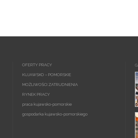
OFERTY PRACY
G
KUJAWSKO – POMORSKIE
MOŻLIWOŚCI ZATRUDNIENIA
RYNEK PRACY
praca kujawsko-pomorskie
gospodarka kujawsko-pomorskiego