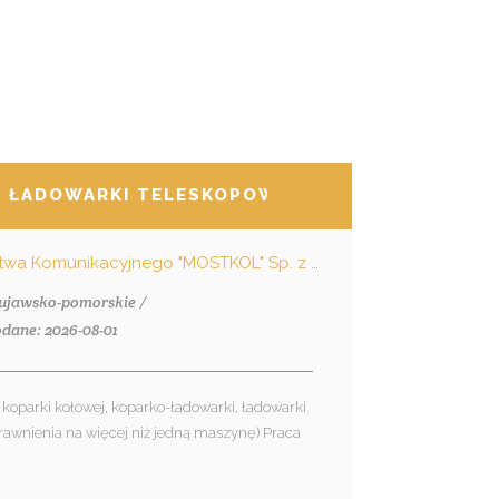
/ ŁADOWARKI TELESKOPOWEJ
Przedsiębiorstwo Budownictwa Komunikacyjnego "MOSTKOL" Sp. z o.o.
kujawsko-pomorskie /
dane: 2026-08-01
koparki kołowej, koparko-ładowarki, ładowarki
rawnienia na więcej niż jedną maszynę) Praca