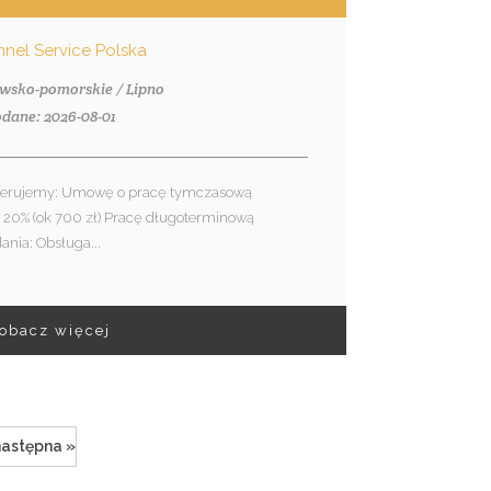
nnel Service Polska
awsko-pomorskie / Lipno
dane: 2026-08-01
Oferujemy: Umowę o pracę tymczasową
o 20% (ok 700 zł) Pracę długoterminową
nia: Obsługa...
obacz więcej
następna »