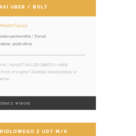
AXI UBER / BOLT
MasterTaxi.pl
awsko-pomorskie / Toruń
dane: 2026-08-01
AXI – NAWET 60% OD OBROTU + INNE
7000 zł w górę? Zarabiaj więcej jeżdżąc w
wców...
obacz więcej
WIDŁOWEGO Z UDT M/K