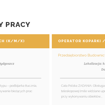
Y PRACY
H (K/M/X)
OPERATOR KOPARKI 
 Bydgoszcz
Lokalizacja: 
1
Do
typu – podbijarka tłucznia,
Cała Polska ZADANIA: Obsługa 
onywanie bieżących prac
teleskopowej (mile widziane up
przy wykonywaniu obiektów...