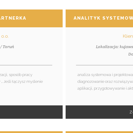
ARTNERKA
ANALITYK SYSTEMOW
o.o.
Klie
/ Toruń
Lokalizacja: kujaw
1
Do
acji, sposób pracy
analiza systemowa i projektow
 Jeśli łączysz myślenie
diagnozowanie oraz rozwiązyw
aplikacji, przygotowywanie i akt
Z