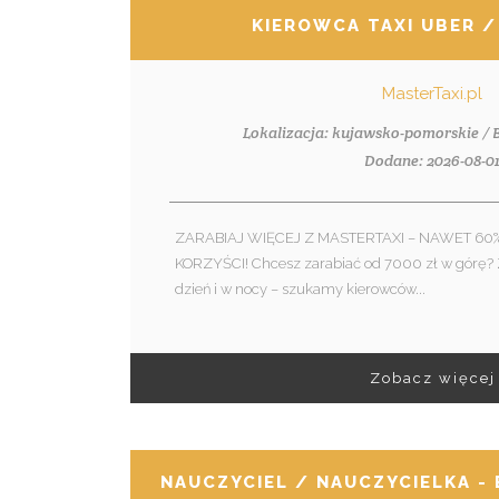
KIEROWCA TAXI UBER /
MasterTaxi.pl
Lokalizacja: kujawsko-pomorskie /
Dodane: 2026-08-0
ZARABIAJ WIĘCEJ Z MASTERTAXI – NAWET 60%
KORZYŚCI! Chcesz zarabiać od 7000 zł w górę? Z
dzień i w nocy – szukamy kierowców...
Zobacz więcej
NAUCZYCIEL / NAUCZYCIELKA -