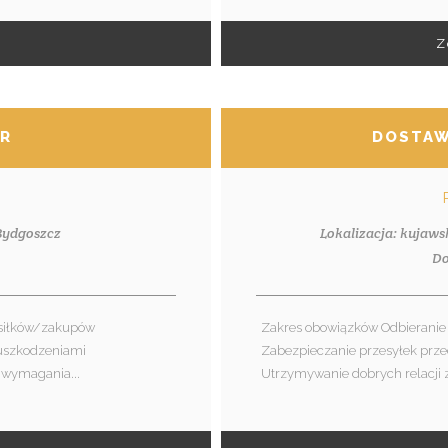
Z
ER
DOSTAW
 Bydgoszcz
Lokalizacja: kujaw
1
Do
osiłków/zakupów
Zakres obowiązków Odbieranie 
 uszkodzeniami
Zabezpieczanie przesyłek prz
 wymagania...
Utrzymywanie dobrych relacji 