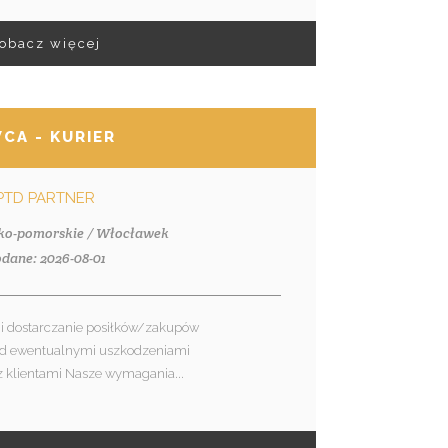
obacz więcej
CA - KURIER
PTD PARTNER
sko-pomorskie / Włocławek
dane: 2026-08-01
i dostarczanie posiłków/zakupów
ed ewentualnymi uszkodzeniami
z klientami Nasze wymagania...