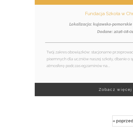
Fundacja Szkoła w C
Lokalizacja: kujawsko-pomorskie 
Dodane: 2026-08-0
Twój zakres obowiązków: stacjonarne przeprowa
pisemnych dla uczniów naszej szkoły, dbanie o s
atmosferę podczas egzaminów na...
Zobacz więcej
« poprzed