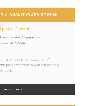
Y / ANALITYCZKA SYSTEMOWA
nt portalu Praca.pl
sko-pomorskie / Bydgoszcz
dane: 2026-08-01
a zmian w rozwijanych systemach IT,
anie problemów związanych z działaniem
ualizacja...
obacz więcej