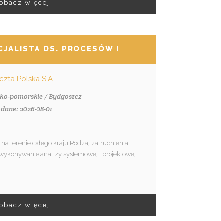
obacz więcej
ECJALISTA DS. PROCESÓW I SYSTEMÓW
czta Polska S.A.
sko-pomorskie / Bydgoszcz
dane: 2026-08-01
na terenie całego kraju Rodzaj zatrudnienia:
wykonywanie analizy systemowej i projektowej
obacz więcej