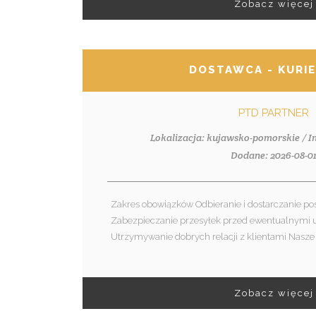
Zobacz więcej
DOSTAWCA - KURI
PTD PARTNER
Lokalizacja: kujawsko-pomorskie / 
Dodane: 2026-08-0
Zakres obowiązków Odbieranie i dostarczanie p
Zabezpieczanie przesyłek przed ewentualnymi
Utrzymywanie dobrych relacji z klientami Nasze
Zobacz więcej