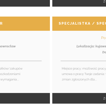
Z
ER
SPECJALISTKA / SP
Po
Inowrocław
Lokalizacja: kujaw
1
Do
osiłków/zakupów
Miejsce pracy: możliwość pracy 
 uszkodzeniami
umowa o pracę Twoje zadania: 
 wymagania...
zmian zgłoszonych dla...
Z