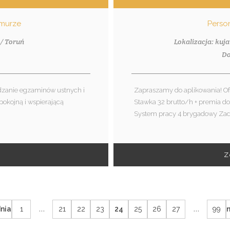
hmurze
Perso
/ Toruń
Lokalizacja: kuj
1
Do
dzanie egzaminów ustnych i
Zapraszamy do aplikowania! 
pokojną i wspierającą
Stawka 32 brutto/h + premia d
System pracy 4 brygadowy Zada
Z
...
...
nia
1
21
22
23
24
25
26
27
99