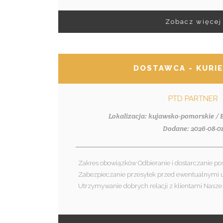
Zobacz więcej
DOSTAWCA - KURI
PTD PARTNER
Lokalizacja: kujawsko-pomorskie /
Dodane: 2026-08-0
Zakres obowiązków Odbieranie i dostarczanie p
Zabezpieczanie przesyłek przed ewentualnymi
Utrzymywanie dobrych relacji z klientami Nasze