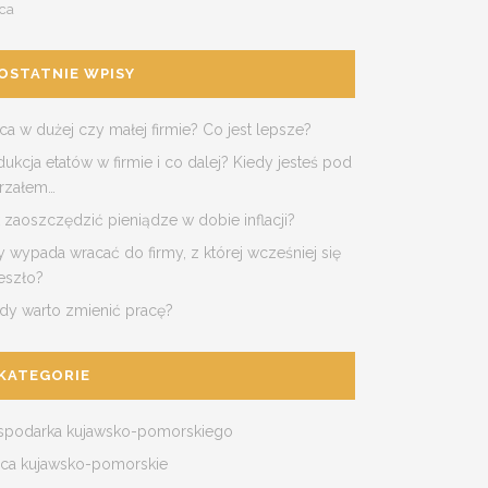
ca
OSTATNIE WPISY
ca w dużej czy małej firmie? Co jest lepsze?
ukcja etatów w firmie i co dalej? Kiedy jesteś pod
trzałem…
 zaoszczędzić pieniądze w dobie inflacji?
 wypada wracać do firmy, z której wcześniej się
eszło?
edy warto zmienić pracę?
KATEGORIE
spodarka kujawsko-pomorskiego
aca kujawsko-pomorskie