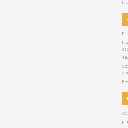
Pra
Pra
Red
os
Jak
Czy
od
Ki
go
pr