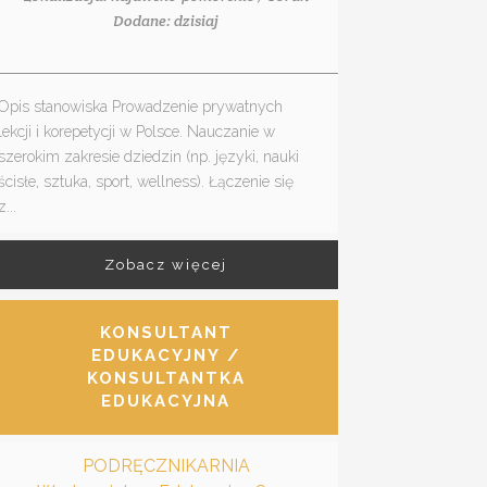
Dodane: dzisiaj
Opis stanowiska Prowadzenie prywatnych
lekcji i korepetycji w Polsce. Nauczanie w
szerokim zakresie dziedzin (np. języki, nauki
ścisłe, sztuka, sport, wellness). Łączenie się
z...
Zobacz więcej
KONSULTANT
EDUKACYJNY /
KONSULTANTKA
EDUKACYJNA
PODRĘCZNIKARNIA