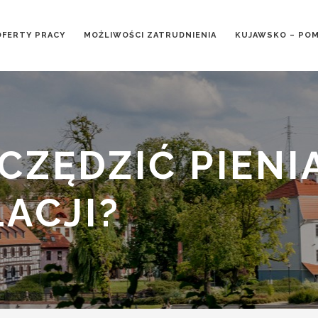
OFERTY PRACY
MOŻLIWOŚCI ZATRUDNIENIA
KUJAWSKO – PO
CZĘDZIĆ PIENI
LACJI?