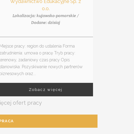
Wydawnictwo Edukacyjne Sp. z
o.o.
Lokalizacja: kujawsko-pomorskie /
Dodane: dzisiaj
Miejsce pracy: region do ustalenia Forma
zatrudnienia: umowa o pracę Tryb pracy:
terenowy, zadaniowy czas pracy Opis
stanowiska: Pozyskiwanie nowych partnerów
biznesowych oraz...
Zobacz więcej
ęcej ofert pracy
PRACA