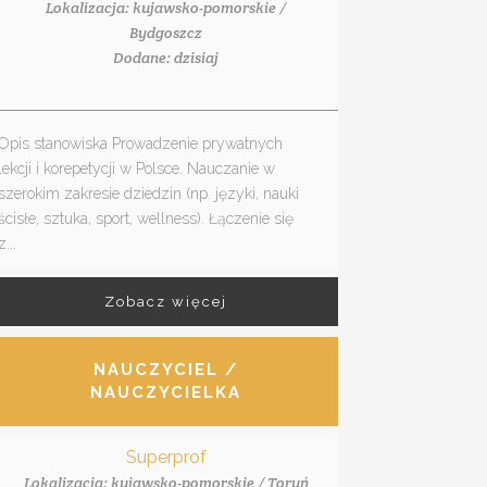
Lokalizacja: kujawsko-pomorskie /
Bydgoszcz
Dodane: dzisiaj
Opis stanowiska Prowadzenie prywatnych
lekcji i korepetycji w Polsce. Nauczanie w
szerokim zakresie dziedzin (np. języki, nauki
ścisłe, sztuka, sport, wellness). Łączenie się
z...
Zobacz więcej
NAUCZYCIEL /
NAUCZYCIELKA
Superprof
Lokalizacja: kujawsko-pomorskie / Toruń