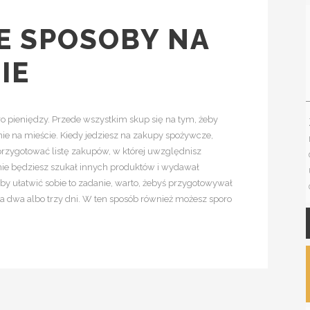
 SPOSOBY NA
IE
o pieniędzy. Przede wszystkim skup się na tym, żeby
nie na mieście. Kiedy jedziesz na zakupy spożywcze,
 przygotować listę zakupów, w której uwzględnisz
u nie będziesz szukał innych produktów i wydawał
 Aby ułatwić sobie to zadanie, warto, żebyś przygotowywał
j na dwa albo trzy dni. W ten sposób również możesz sporo