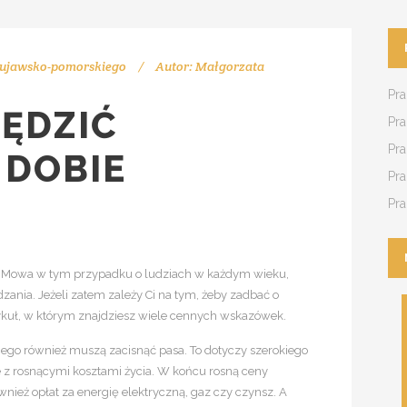
ujawsko-pomorskiego
Autor:
Małgorzata
Pra
ZĘDZIĆ
Pra
Pr
 DOBIE
Pr
Pra
o. Mowa w tym przypadku o ludziach w każdym wieku,
zania. Jeżeli zatem zależy Ci na tym, żeby zadbać o
tykuł, w którym znajdziesz wiele cennych wskazówek.
go również muszą zacisnąć pasa. To dotyczy szerokiego
bie z rosnącymi kosztami życia. W końcu rosną ceny
eż opłat za energię elektryczną, gaz czy czynsz. A