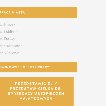
PRACA MIASTA
ca Kraśnik
ca Lubliniec
aca Puławy
aca Świebodzin
ca Wieliczka
NAJNOWSZE OFERTY PRACY:
PRZEDSTAWICIEL /
PRZEDSTAWICIELKA DS.
SPRZEDAŻY UBEZPIECZEŃ
MAJĄTKOWYCH