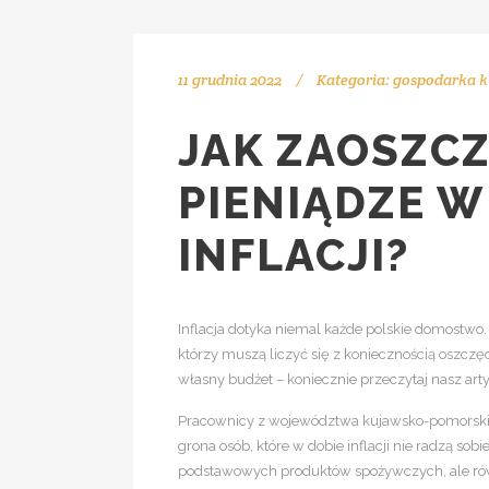
11 grudnia 2022
Kategoria:
gospodarka k
JAK ZAOSZC
PIENIĄDZE W
INFLACJI?
Inflacja dotyka niemal każde polskie domostw
którzy muszą liczyć się z koniecznością oszczęd
własny budżet – koniecznie przeczytaj nasz ar
Pracownicy z województwa kujawsko-pomorskie
grona osób, które w dobie inflacji nie radzą so
podstawowych produktów spożywczych, ale równi