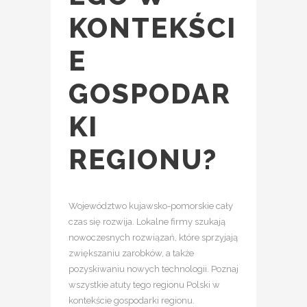
KONTEKŚCI
E
GOSPODAR
KI
REGIONU?
Województwo kujawsko-pomorskie cały
czas się rozwija. Lokalne firmy szukają
nowoczesnych rozwiązań, które sprzyjają
zwiększaniu zarobków, a także
pozyskiwaniu nowych technologii. Poznaj
wszystkie atuty tego regionu Polski w
kontekście gospodarki regionu.