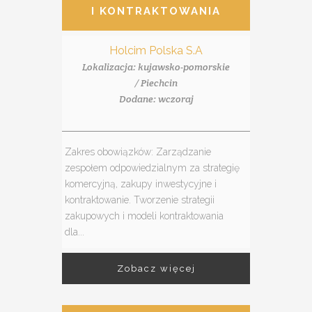
I KONTRAKTOWANIA
Holcim Polska S.A
Lokalizacja: kujawsko-pomorskie
/ Piechcin
Dodane: wczoraj
Zakres obowiązków: Zarządzanie
zespołem odpowiedzialnym za strategię
komercyjną, zakupy inwestycyjne i
kontraktowanie. Tworzenie strategii
zakupowych i modeli kontraktowania
dla...
Zobacz więcej