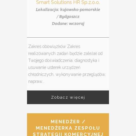
Smart Solutions HR Sp.z.o.o.
Lokalizacja: kujawsko-pomorskie
/ Bydgoszcz
Dodane: wczoraj
Zakres obowiązków Zakres
realizowanych zadań będzie zależał od
Twojego doświadczenia: diagnostyka i
usuwanie usterek urządzeń
chłodniczych, wykonywanie przeglądów,
napraw...
Zobacz więcej
MENEDŻER /
MENEDŻERKA ZESPOŁU
STRATEGII KOMERCYJNEJ