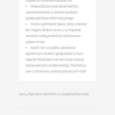
zaplecze naukowo-badawcze.
Województwo jest także bardzo
zaawansowane w kwestii budowy
społeczeństwa informacyjnego.
Warto nadmienić także, że to właśnie
ten region dostarcza aż 1/5 krajowej
wartości całej produkcji celulozowo-
papierniczej.
Ale to nie wszystko, ponieważ
ogromnym atutem gospodarki w tym
rejonie Polski jest również duży rozwój
odnawialnych źródeł energii. Pochodzą
one z rolnictwa, a także płynących wód!
Sorry, the comment form is closed at this time.