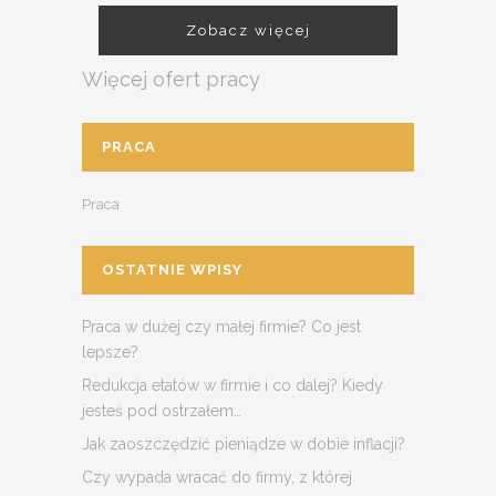
Zobacz więcej
Więcej ofert pracy
PRACA
Praca
OSTATNIE WPISY
Praca w dużej czy małej firmie? Co jest
lepsze?
Redukcja etatów w firmie i co dalej? Kiedy
jesteś pod ostrzałem…
Jak zaoszczędzić pieniądze w dobie inflacji?
Czy wypada wracać do firmy, z której