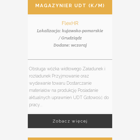
MAGAZYNIER UDT (K/M)
FlexHR
Lokalizacja: kujawsko-pomorskie
/ Grudziądz
Dodane: wczoraj
Obsługa wózka widłowego Załadunek i
rozładunek Przyjmowanie oraz
wydawanie towaru Dostarczanie
materiałów na produkcję Posiadanie
aktualnych uprawnień UDT Gotowość do
pracy...
Zobacz więcej