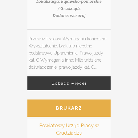
Lokalizacja: kujawsko-pomorskie
/ Grudziądz
Dodane: wczoraj
Przewóz krajowy Wymagania konieczne:
Wykształcenie: brak lub niepełne
podstawowe Uprawnienia: Prawo jazdy
kat. C Wymagania inne: Mile widziane
doświadczenie, prawo jazdy kat. C,...
Zobacz więcej
BRUKARZ
Powiatowy Urząd Pracy w
Grudziądzu