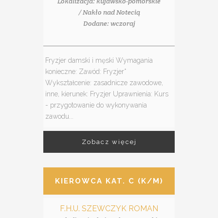
Lokalizacja: kujawsko-pomorskie
/ Nakło nad Notecią
Dodane: wczoraj
Fryzjer damski i męski Wymagania
konieczne: Zawód: Fryzjer*
Wykształcenie: zasadnicze zawodowe,
inne, kierunek: Fryzjer Uprawnienia: Kurs
- przygotowanie do wykonywania
zawodu...
Zobacz więcej
KIEROWCA KAT. C (K/M)
F.H.U. SZEWCZYK ROMAN