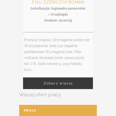
F.H.U. SZEWCZYK ROMAN
Lokalizacja: kujawsko-pomorskie
/ Grudziądz
Dodane: wczoraj
Przewóz krajowy Wymagania konieczne:
Wykształcenie: brak lub niepełne
podstawowe Wymagania inne: Mile
widziane doświadczenie, prawo jazdy
kat. C+E, karta kierowcy, psychotesty,
kurs...
Zobacz więcej
Więcej ofert pracy
PRACA