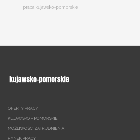
praca kujawsko-pomorskie
OFERTY PRACY
KUJAWSKO – POMORSKIE
MOŻLIWOŚCI ZATRUDNIENIA
RYNEK PRACY