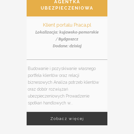
AGENTKA
UBEZPIECZENIOWA
Klient portalu Praca.pl
Lokalizacja: kujawsko-pomorskie
/ Bydgoszcz
Dodane: dzisiaj
Budowanie i pozyskiwanie własnego
portfela klientów oraz relacji
biznesowych Analiza potrzeb klientów
oraz dobór rozwiązań
ubezpieczeniowych Prowadzenie
spotkań handlowych w...
Zobacz więcej