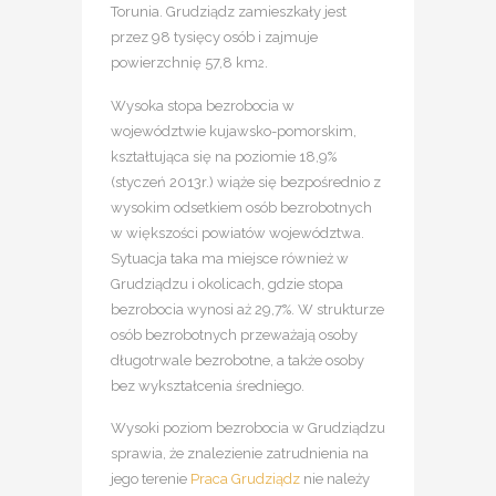
Torunia. Grudziądz zamieszkały jest
przez 98 tysięcy osób i zajmuje
powierzchnię 57,8 km
.
2
Wysoka stopa bezrobocia w
województwie kujawsko-pomorskim,
kształtująca się na poziomie 18,9%
(styczeń 2013r.) wiąże się bezpośrednio z
wysokim odsetkiem osób bezrobotnych
w większości powiatów województwa.
Sytuacja taka ma miejsce również w
Grudziądzu i okolicach, gdzie stopa
bezrobocia wynosi aż 29,7%. W strukturze
osób bezrobotnych przeważają osoby
długotrwale bezrobotne, a także osoby
bez wykształcenia średniego.
Wysoki poziom bezrobocia w Grudziądzu
sprawia, że znalezienie zatrudnienia na
jego terenie
Praca Grudziądz
nie należy