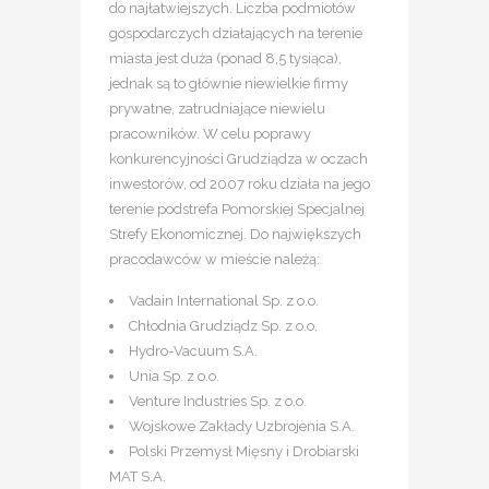
do najłatwiejszych. Liczba podmiotów
gospodarczych działających na terenie
miasta jest duża (ponad 8,5 tysiąca),
jednak są to głównie niewielkie firmy
prywatne, zatrudniające niewielu
pracowników. W celu poprawy
konkurencyjności Grudziądza w oczach
inwestorów, od 2007 roku działa na jego
terenie podstrefa Pomorskiej Specjalnej
Strefy Ekonomicznej. Do największych
pracodawców w mieście należą:
Vadain International Sp. z o.o.
Chłodnia Grudziądz Sp. z o.o.
Hydro-Vacuum S.A.
Unia Sp. z o.o.
Venture Industries Sp. z o.o.
Wojskowe Zakłady Uzbrojenia S.A.
Polski Przemysł Mięsny i Drobiarski
MAT S.A.