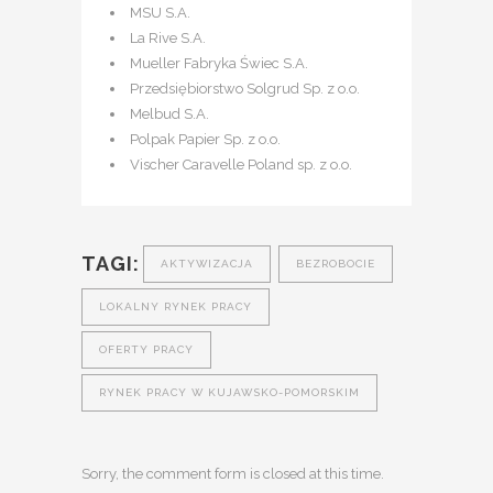
MSU S.A.
La Rive S.A.
Mueller Fabryka Świec S.A.
Przedsiębiorstwo Solgrud Sp. z o.o.
Melbud S.A.
Polpak Papier Sp. z o.o.
Vischer Caravelle Poland sp. z o.o.
TAGI:
AKTYWIZACJA
BEZROBOCIE
LOKALNY RYNEK PRACY
OFERTY PRACY
RYNEK PRACY W KUJAWSKO-POMORSKIM
Sorry, the comment form is closed at this time.