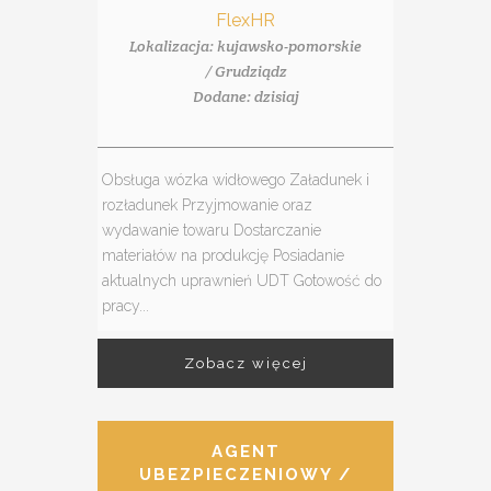
FlexHR
Lokalizacja: kujawsko-pomorskie
/ Grudziądz
Dodane: dzisiaj
Obsługa wózka widłowego Załadunek i
rozładunek Przyjmowanie oraz
wydawanie towaru Dostarczanie
materiałów na produkcję Posiadanie
aktualnych uprawnień UDT Gotowość do
pracy...
Zobacz więcej
AGENT
UBEZPIECZENIOWY /