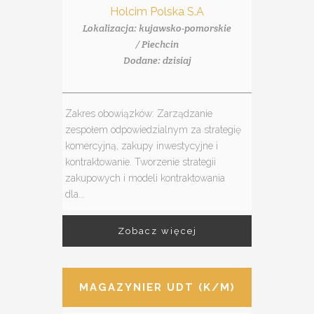
Holcim Polska S.A
Lokalizacja: kujawsko-pomorskie
/ Piechcin
Dodane: dzisiaj
Zakres obowiązków: Zarządzanie
zespołem odpowiedzialnym za strategię
komercyjną, zakupy inwestycyjne i
kontraktowanie. Tworzenie strategii
zakupowych i modeli kontraktowania
dla...
Zobacz więcej
MAGAZYNIER UDT (K/M)