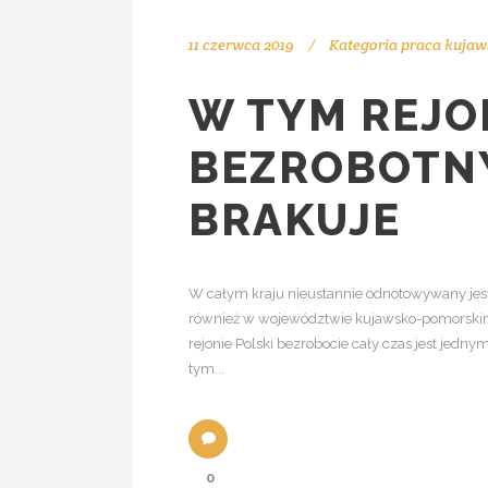
11 czerwca 2019
Kategoria
praca kujaw
W TYM REJO
BEZROBOTNY
BRAKUJE
W całym kraju nieustannie odnotowywany jest
również w województwie kujawsko-pomorskim
rejonie Polski bezrobocie cały czas jest jedn
tym...
0