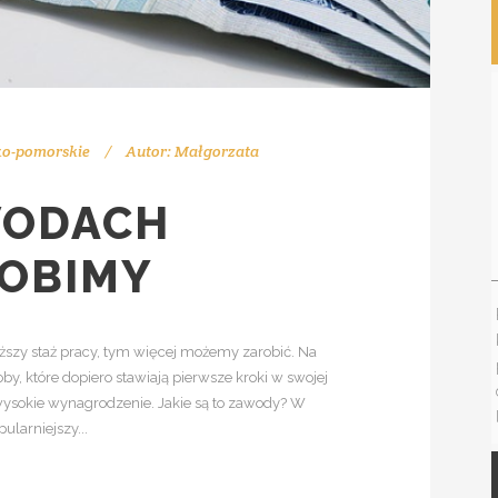
ko-pomorskie
Autor:
Małgorzata
WODACH
ROBIMY
szy staż pracy, tym więcej możemy zarobić. Na
oby, które dopiero stawiają pierwsze kroki w swojej
ysokie wynagrodzenie. Jakie są to zawody? W
larniejszy...