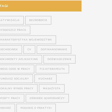
TAGI
AKTYWIZACJA
BEZROBOCIE
BYDGOSZCZ PRACA
CHARAKTERYSTYKA WOJEWÓDZTWA
CIECHOCINEK
CV
DOFINANSOWANIE
DOKUMENTY APLIKACYJNE
DOŚWIADCZENIE
DRESS CODE W PRACY
FIZJOTERAPEUTA
FUNDUSZ SOCJALNY
KUCHARZ
LOKALNY RYNEK PRACY
MASAŻYSTA
OFERTY PRACY
OŚRODEK GOSPODARCZY
PIEKARZ
PODANIE O PRAKTYKI