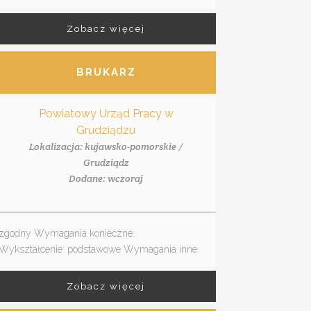
Zobacz więcej
BRUKARZ
Powiatowy Urząd Pracy w
Grudziądzu
Lokalizacja: kujawsko-pomorskie /
Grudziądz
Dodane: wczoraj
zgodny Wymagania konieczne:
Wykształcenie: podstawowe Wymagania inne:
Zobacz więcej