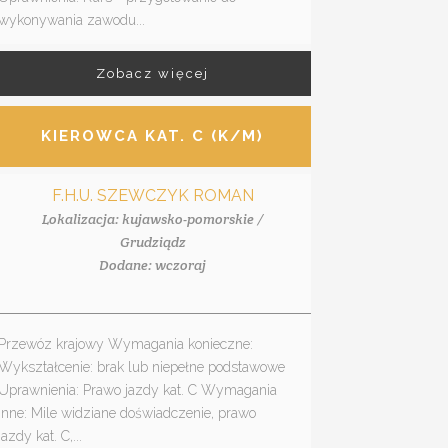
wykonywania zawodu...
Zobacz więcej
KIEROWCA KAT. C (K/M)
F.H.U. SZEWCZYK ROMAN
Lokalizacja: kujawsko-pomorskie /
Grudziądz
Dodane: wczoraj
Przewóz krajowy Wymagania konieczne:
Wykształcenie: brak lub niepełne podstawowe
Uprawnienia: Prawo jazdy kat. C Wymagania
inne: Mile widziane doświadczenie, prawo
jazdy kat. C,...