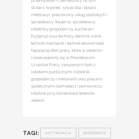
przemysłowi i rzemieślnicy (w tym
ślusarz, krawiec, szwaczka i stolarz
meblowy), pracownicy usług osobistych i
sprzedawcy (kasjerzy, sprzedawcy,
robotnicy gospodarczy, kucharze i
fryzjerzy) oraz technicy (technik rolnik,
technik mechanik i technik ekonomista).
Najwięcej ofert pracy, które w ostatnim
czasie pojawiły się w Powiatowym
Urzędzie Pracy, związanych było z
robotami publicznymi (robotnik
gospodarczy i meliorant) oraz pracami
społecznymi (zamiatacz i pomocniczy
robotnik przy konserwacji terenów
zieleni).
TAGI:
AKTYWIZACJA
BEZROBOCIE