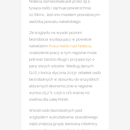
Notecią zamieszkałe jest przez 19,5
tysiąca osób i zajmuje powierzchnię
10,6km
. Jest ono miastem powiatowym,
2
siedzibą powiatu nakielskiego.
Ze względu na wysoki poziom
bezrobocia występujący w powiecie
nakielskim
Praca Nakło nad Notecią
,
znalezienie pracy w tym regionie może
potrwać bardzo długo i przysporzyć o
parę siwych włosów. Według danych
GUS z końca stycznia 2013r. odsetek osób
bezrobotnych w stosunku do wszystkich
aktywnych ekonomicznie w regionie
wynosi 25,2 %, czyli o 11% więcej niż
średnia dla całej Polski.
Wśród osób bezrobotnych pod
względem wykształcenia zawodowego
najliczniejszą grupę stanowią robotnicy