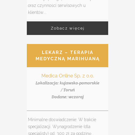
oraz czynności serwisowych u
klientów....
Zobacz więcej
LEKARZ – TERAPIA
MEDYCZNĄ MARIHUANĄ
Medica Online Sp. z o.o.
Lokalizacja: kujawsko-pomorskie
/ Toruń
Dodane: wczoraj
Minimalne doświadczenie: W trakcie
specjalizacji. Wynagrodzenie (dla
specjalisty) od: 300 zł za godzinę .