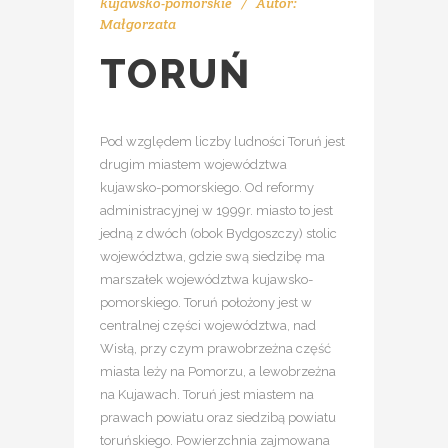
kujawsko-pomorskie
Autor:
Małgorzata
TORUŃ
Pod względem liczby ludności Toruń jest
drugim miastem województwa
kujawsko-pomorskiego. Od reformy
administracyjnej w 1999r. miasto to jest
jedną z dwóch (obok Bydgoszczy) stolic
województwa, gdzie swą siedzibę ma
marszałek województwa kujawsko-
pomorskiego. Toruń położony jest w
centralnej części województwa, nad
Wisłą, przy czym prawobrzeżna część
miasta leży na Pomorzu, a lewobrzeżna
na Kujawach. Toruń jest miastem na
prawach powiatu oraz siedzibą powiatu
toruńskiego. Powierzchnia zajmowana