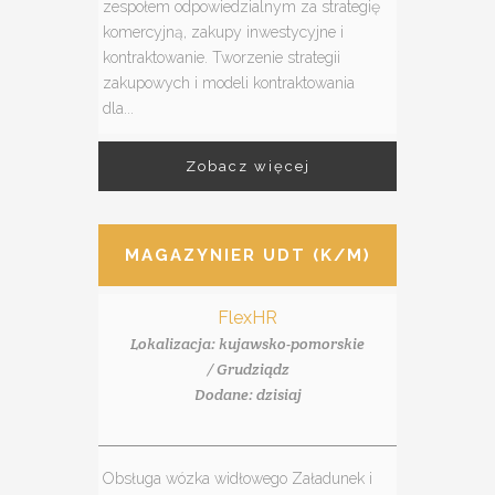
zespołem odpowiedzialnym za strategię
komercyjną, zakupy inwestycyjne i
kontraktowanie. Tworzenie strategii
zakupowych i modeli kontraktowania
dla...
Zobacz więcej
MAGAZYNIER UDT (K/M)
FlexHR
Lokalizacja: kujawsko-pomorskie
/ Grudziądz
Dodane: dzisiaj
Obsługa wózka widłowego Załadunek i