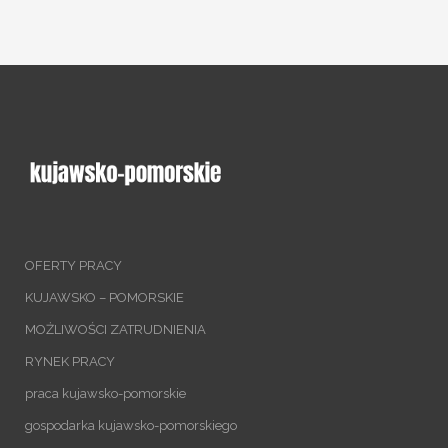
OFERTY PRACY
KUJAWSKO – POMORSKIE
MOŻLIWOŚCI ZATRUDNIENIA
RYNEK PRACY
praca kujawsko-pomorskie
gospodarka kujawsko-pomorskiego