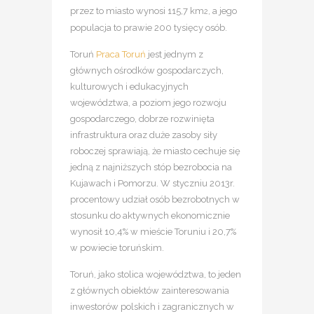
przez to miasto wynosi 115,7 km
, a jego
2
populacja to prawie 200 tysięcy osób.
Toruń
Praca Toruń
jest jednym z
głównych ośrodków gospodarczych,
kulturowych i edukacyjnych
województwa, a poziom jego rozwoju
gospodarczego, dobrze rozwinięta
infrastruktura oraz duże zasoby siły
roboczej sprawiają, że miasto cechuje się
jedną z najniższych stóp bezrobocia na
Kujawach i Pomorzu. W styczniu 2013r.
procentowy udział osób bezrobotnych w
stosunku do aktywnych ekonomicznie
wynosił 10,4% w mieście Toruniu i 20,7%
w powiecie toruńskim.
Toruń, jako stolica województwa, to jeden
z głównych obiektów zainteresowania
inwestorów polskich i zagranicznych w