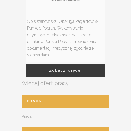
Opis stanowiska: Obsługa Pacjentów w
Punkcie Pobrań; Wykonywanie
czynności medycznych w zakresie
działania Punktu Pobrań; Prowadzenie
dokumentacji medycznej zgodnie ze
standardami...
Zobacz więcej
Więcej ofert pracy
PRACA
Praca